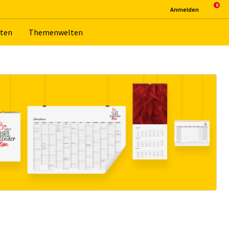
An­mel­den
­ten
The­men­wel­ten