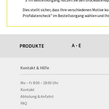
Im Bestellvorgang nutzen Sie den Druckdatenupl
Dies stellt sicher, dass Ihre verschiedenen Motive k
Profidatencheck" im Bestellvorgang wählen und Ihr
A - E
PRODUKTE
Acrylschilder
Kontakt & Hilfe
Anti-Stressbälle
Allwetterplakate
Aluminium-Verbundpl
Kontakt & Hilfe
Mo – Fr 8:00 – 18:00 Uhr
Alu­mi­ni­um-Tex­til­spa
Kontakt
men
Abholung & Anfahrt
Aufkleber
FAQ
Auszeichnungen