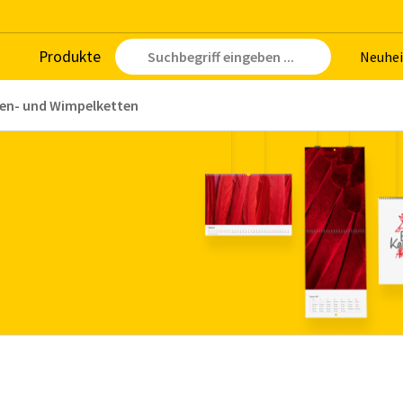
Pro­duk­te
Neu­hei
en- und Wimpelketten