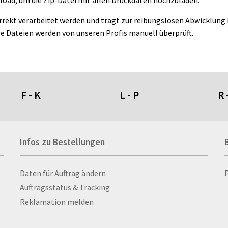
oad, um die Zip-Datei mit allen Druckdaten hochzuladen.
orrekt verarbeitet werden und trägt zur reibungslosen Abwicklung I
e Dateien werden von unseren Profis manuell überprüft.
F - K
L - P
R 
Fahnen- und Wimpelketten
L-Banner
Ra
Infos zu Bestellungen
Fahnensysteme
Lampen
Re
Faltschilder / Nasenschilder
Lanyards & Schlüsselbänder
Re
atten
Fischerhut
Laptoptaschen & -
Ri
Infos zu Bestellungen
Daten für Auftrag ändern
nn­rah­
Flachmänner
rucksäcke
Ro
Auftragsstatus & Tracking
Flaschen
Lautsprecher
Ru
Reklamation melden
Flaschenbanderolen
Leinwand
Ru
Flaschenverpackungen
Lesezeichen
Sc