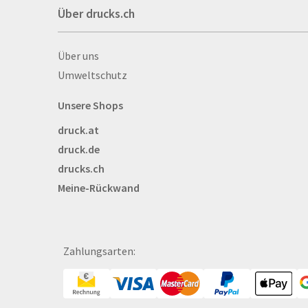
Über drucks.ch
Autogrammkarten
Backlight
Über drucks.ch
Über uns
Banner
Umweltschutz
Basketbälle
Beachflags
Unsere Shops
Becher
druck.at
Bekleidung
druck.de
Bestecktaschen
drucks.ch
Bettwäsche
Meine-Rückwand
Blöcke
Briefpapier
Broschüren
Bälle
Zahlungsarten:
Bücher
CAD-Baupläne
Canvas