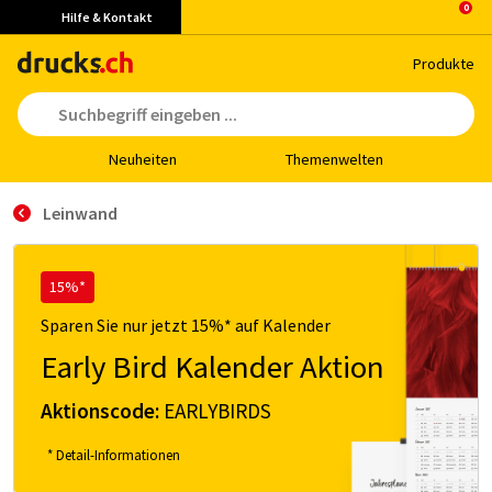
Hilfe & Kontakt
Pro­duk­te
Neu­hei­ten
The­men­wel­ten
Leinwand
15%*
Sparen Sie nur jetzt 15%* auf Kalender
Early Bird Kalender Aktion
Aktionscode:
EARLYBIRDS
* Detail-Informationen