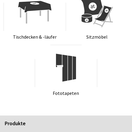
Tisch­de­cken & -läu­fer
Sitz­mö­bel
Fo­to­ta­pe­ten
Produkte