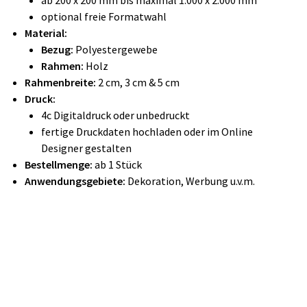
ab 200 x 200 mm bis maximal 1.000 x 2.000 mm
optional freie Formatwahl
Material:
Bezug:
Polyestergewebe
Rahmen:
Holz
Rahmenbreite:
2 cm, 3 cm & 5 cm
Druck:
4c Digitaldruck oder unbedruckt
fertige Druckdaten hochladen oder im Online
Designer gestalten
Bestellmenge:
ab 1 Stück
Anwendungsgebiete:
Dekoration, Werbung u.v.m.