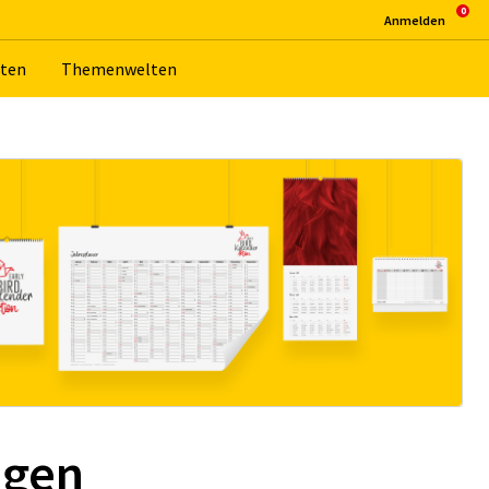
An­mel­den
­ten
The­men­wel­ten
ngen