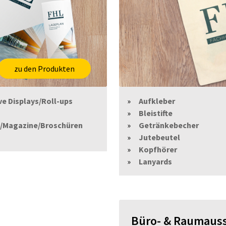
zu den Produkten
ve Displays/Roll-ups
Aufkleber
Bleistifte
/Magazine/Broschüren
Getränkebecher
Jutebeutel
Kopfhörer
Lanyards
Büro- & Raumaus