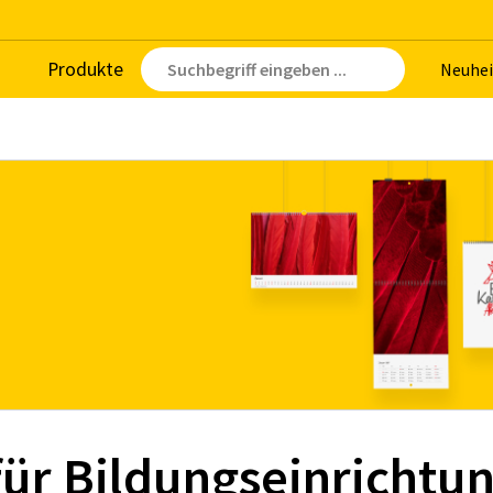
Pro­duk­te
Neu­hei
für Bildungseinrichtu