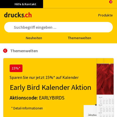
Hilfe & Kontakt
Pro­duk­te
Neu­hei­ten
The­men­wel­ten
Themenwelten
15%*
Sparen Sie nur jetzt 15%* auf Kalender
Early Bird Kalender Aktion
Aktionscode:
EARLYBIRDS
* Detail-Informationen