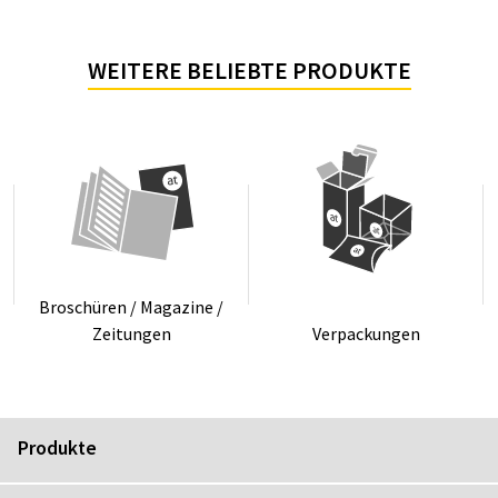
WEITERE BELIEBTE PRODUKTE
Bro­schü­ren / Ma­ga­zi­ne /
Zei­tun­gen
Ver­pa­ckun­gen
Produkte