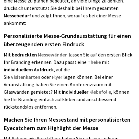
eine Messe zu planen bedeutet, an viele Dinge zu denken.
drucks.ch unterstützt Sie deshalb bei Ihrem gesamten
Messebedarf
und zeigt Ihnen, worauf es bei einer Messe
ankommt:
Personalisierte Messe-Grundausstattung für einen
überzeugenden ersten Eindruck
Mit
bedruckten
Messewänden
lassen Sie auf den ersten Blick
Ihr Branding erkennen. Dazu passt eine
Theke
mit
individuellem Aufdruck
, auf die
Sie
Visitenkarten
oder
Flyer
legen können. Bei einer
Veranstaltung haben Sie einen Konferenzraum mit
Glaswänden gemietet? Mit
individueller
Klebefolie
, können
Sie Ihr Branding einfach aufkleben und anschliessend
rückstandslos entfernen.
Machen Sie Ihren Messestand mit personalisierten
Eyecatchern zum Highlight der Messe
Mit
Fahnen
wie
Beachflags
heben Sie sich von anderen