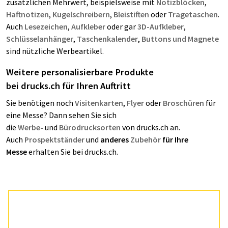
zusätzlichen Mehrwert, beispielsweise mit
Notizblöcken
,
Haftnotizen
,
Kugelschreibern
,
Bleistiften
oder
Tragetaschen
.
Auch
Lesezeichen
,
Aufkleber
oder gar
3D-Aufkleber
,
Schlüsselanhänger
,
Taschenkalender
,
Buttons und Magnete
sind nützliche Werbeartikel.
Weitere personalisierbare Produkte
bei
drucks.ch
für Ihren Auftritt
Sie benötigen noch
Visitenkarten
,
Flyer
oder
Broschüren
für
eine Messe? Dann sehen Sie sich
die
Werbe-
und
Bürodrucksorten
von drucks.ch an.
Auch
Prospektständer
und
anderes
Zubehör
für Ihre
Messe
erhalten Sie bei drucks.ch.