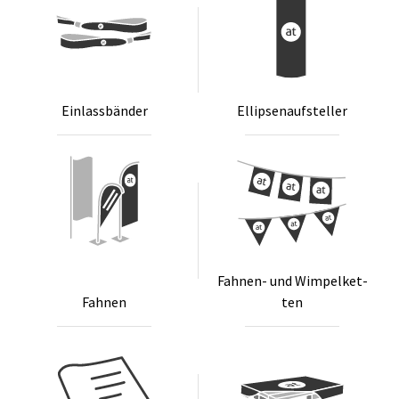
Ein­lass­bän­der
El­lip­sen­auf­stel­ler
Fah­nen- und Wim­pel­ket­
Fah­nen
ten