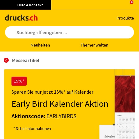
Hilfe & Kontakt
Pro­duk­te
Neu­hei­ten
The­men­wel­ten
Messeartikel
15%*
Sparen Sie nur jetzt 15%* auf Kalender
Early Bird Kalender Aktion
Aktionscode:
EARLYBIRDS
* Detail-Informationen