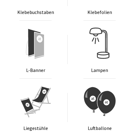
Kle­be­buch­sta­ben
Kle­be­fo­li­en
L-Ban­ner
Lam­pen
Lie­ge­stüh­le
Luft­bal­lo­ne