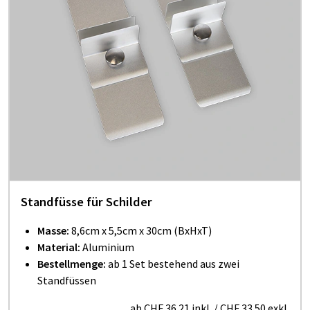
Standfüsse für Schilder
Masse:
8,6cm x 5,5cm
x
30cm (BxHxT)
Material:
Aluminium
Bestellmenge:
ab 1 Set bestehend aus zwei
Standfüssen
ab
CHF 36.21
inkl.
/
CHF 33.50
exkl.