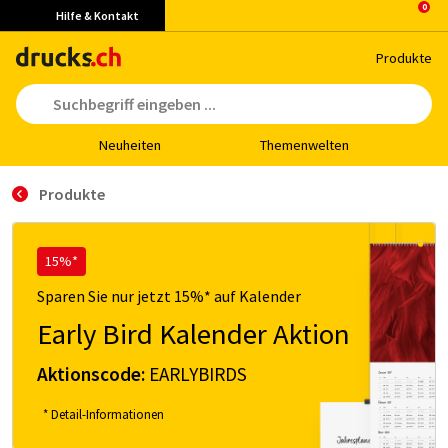
Hilfe & Kontakt
Pro­duk­te
Neu­hei­ten
The­men­wel­ten
Produkte
15%*
Sparen Sie nur jetzt 15%* auf Kalender
Early Bird Kalender Aktion
Aktionscode:
EARLYBIRDS
* Detail-Informationen