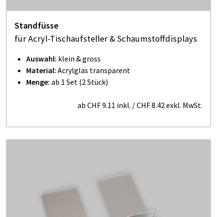
Stand­fü­sse
für Acryl-Tischauf­stel­ler & Schaumstoffdisplays
Auswahl:
klein & gross
Material:
Acrylglas transparent
Menge:
ab 1 Set (2 Stück)
ab
CHF 9.11
inkl.
/
CHF 8.42
exkl. MwSt.