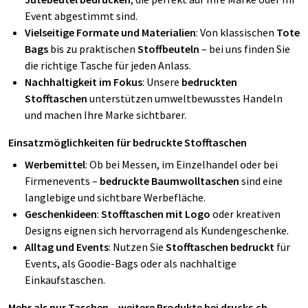
Event abgestimmt sind.
Vielseitige Formate und Materialien
: Von klassischen
Tote
Bags
bis zu praktischen
Stoffbeuteln
– bei uns finden Sie
die richtige Tasche für jeden Anlass.
Nachhaltigkeit im Fokus
: Unsere
bedruckten
Stofftaschen
unterstützen umweltbewusstes Handeln
und machen Ihre Marke sichtbarer.
Einsatzmöglichkeiten für bedruckte Stofftaschen
Werbemittel
: Ob bei Messen, im Einzelhandel oder bei
Firmenevents –
bedruckte Baumwolltaschen
sind eine
langlebige und sichtbare Werbefläche.
Geschenkideen
:
Stofftaschen mit Logo
oder kreativen
Designs eignen sich hervorragend als Kundengeschenke.
Alltag und Events
: Nutzen Sie
Stofftaschen bedruckt
für
Events, als Goodie-Bags oder als nachhaltige
Einkaufstaschen.
Mehr als nur Taschen – weitere Produkte bei drucks.ch