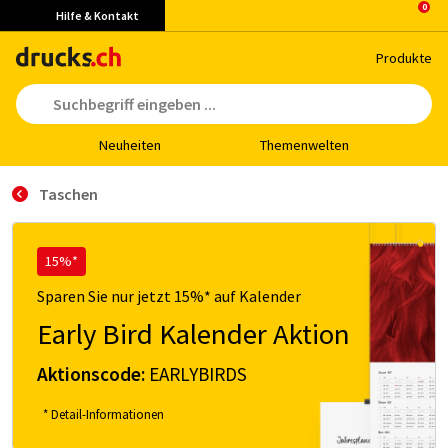
Hilfe & Kontakt
Pro­duk­te
Neu­hei­ten
The­men­wel­ten
Taschen
15%*
Sparen Sie nur jetzt 15%* auf Kalender
Early Bird Kalender Aktion
Aktionscode:
EARLYBIRDS
* Detail-Informationen