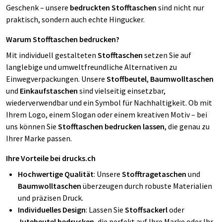
Geschenk – unsere
bedruckten Stofftaschen
sind nicht nur
praktisch, sondern auch echte Hingucker.
Warum Stofftaschen bedrucken?
Mit individuell gestalteten
Stofftaschen
setzen Sie auf
langlebige und umweltfreundliche Alternativen zu
Einwegverpackungen. Unsere
Stoffbeutel
,
Baumwolltaschen
und
Einkaufstaschen
sind vielseitig einsetzbar,
wiederverwendbar und ein Symbol für Nachhaltigkeit. Ob mit
Ihrem Logo, einem Slogan oder einem kreativen Motiv – bei
uns können Sie
Stofftaschen bedrucken lassen
, die genau zu
Ihrer Marke passen.
Ihre Vorteile bei drucks.ch
Hochwertige Qualität
: Unsere
Stofftragetaschen
und
Baumwolltaschen
überzeugen durch robuste Materialien
und präzisen Druck.
Individuelles Design
: Lassen Sie
Stoffsackerl
oder
Jutebeutel bedrucken
, die perfekt auf Ihre Marke oder Ihr