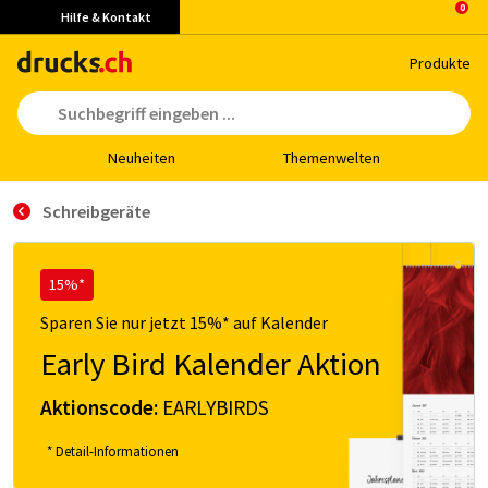
Hilfe & Kontakt
Pro­duk­te
Neu­hei­ten
The­men­wel­ten
Schreibgeräte
15%*
Sparen Sie nur jetzt 15%* auf Kalender
Early Bird Kalender Aktion
Aktionscode:
EARLYBIRDS
* Detail-Informationen