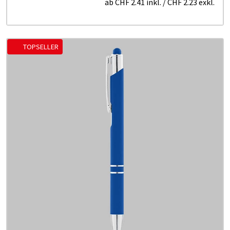
ab
CHF 2.41
inkl.
/
CHF 2.23
exkl.
TOPSELLER