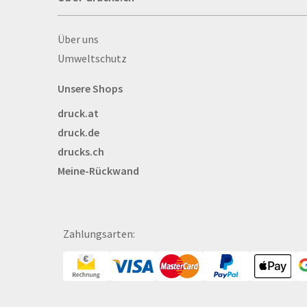
Autogrammkarten
Backlight
Über drucks.ch
Über uns
Banner
Umweltschutz
Basketbälle
Beachflags
Unsere Shops
Becher
druck.at
Bekleidung
druck.de
Bestecktaschen
drucks.ch
Bettwäsche
Meine-Rückwand
Blöcke
Briefpapier
Broschüren
Bälle
Zahlungsarten:
Bücher
CAD-Baupläne
Canvas