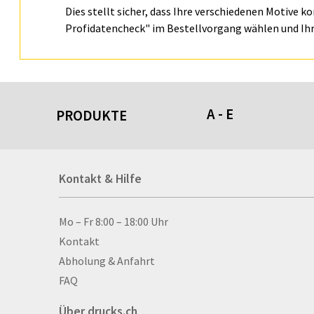
Dies stellt sicher, dass Ihre verschiedenen Motive k
Profidatencheck" im Bestellvorgang wählen und Ihr
A - E
PRODUKTE
Acrylschilder
Kontakt & Hilfe
Anti-Stressbälle
Allwetterplakate
Aluminium-Verbundpl
Kontakt & Hilfe
Mo – Fr 8:00 – 18:00 Uhr
Alu­mi­ni­um-Tex­til­spa
Kontakt
men
Abholung & Anfahrt
Aufkleber
FAQ
Auszeichnungen
Über drucks.ch