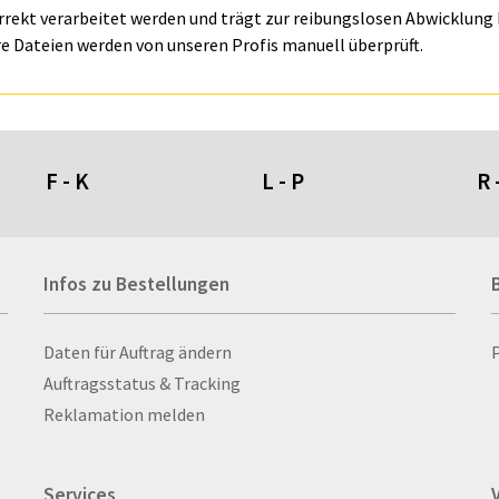
orrekt verarbeitet werden und trägt zur reibungslosen Abwicklung I
e Dateien werden von unseren Profis manuell überprüft.
F - K
L - P
R 
Fahnen- und Wimpelketten
L-Banner
Ra
Infos zu Bestellungen
Fahnensysteme
Lampen
Re
Faltschilder / Nasenschilder
Lanyards & Schlüsselbänder
Re
atten
Fischerhut
Laptoptaschen & -
Ri
Infos zu Bestellungen
Daten für Auftrag ändern
nn­rah­
Flachmänner
rucksäcke
Ro
Auftragsstatus & Tracking
Flaschen
Lautsprecher
Ru
Reklamation melden
Flaschenbanderolen
Leinwand
Ru
Flaschenverpackungen
Lesezeichen
Sc
Services