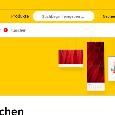
Pro­duk­te
Neu­hei
n
Flaschen
schen