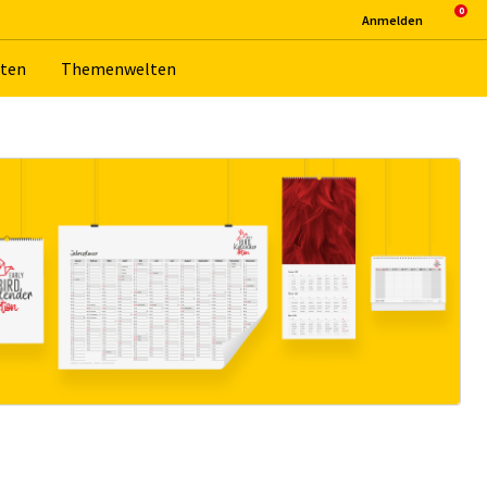
An­mel­den
­ten
The­men­wel­ten