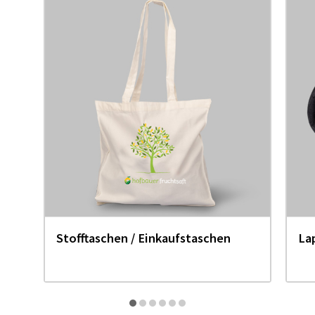
Stofftaschen / Einkaufstaschen
La