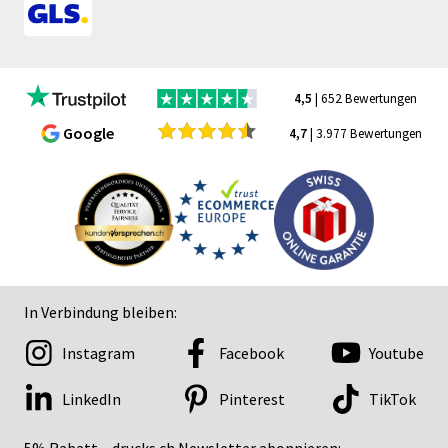
4,5
| 652 Bewertungen
Google
4,7
| 3.977 Bewertungen
In Verbindung bleiben:
Instagram
Facebook
Youtube
LinkedIn
Pinterest
TikTok
5% Rabatt – drucks.ch Newsletter abonnieren: