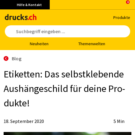
Hilfe & Kontakt
Pro­duk­te
Neu­hei­ten
The­men­wel­ten
Blog
Eti­ket­ten: Das selbst­kle­ben­de
Aus­hän­ge­schild für dei­ne Pro­
duk­te!
18. September 2020
5 Min