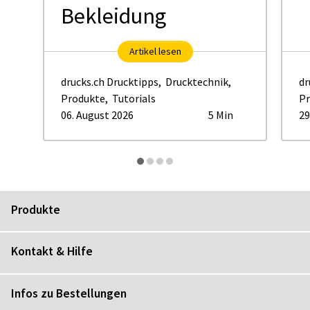
Bekleidung
Artikel lesen
drucks.ch Drucktipps
,
Drucktechnik
,
dr
Produkte
,
Tutorials
Pr
06. August 2026
5 Min
29
Produkte
Kontakt & Hilfe
Infos zu Bestellungen