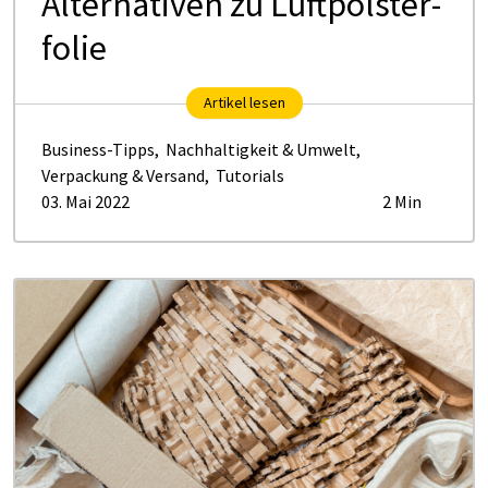
Al­ter­na­ti­ven zu Luft­polster­
fo­lie
Artikel lesen
Business-Tipps
,
Nachhaltigkeit & Umwelt
,
Verpackung & Versand
,
Tutorials
03. Mai 2022
2 Min