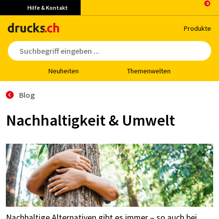
Hilfe & Kontakt
Pro­duk­te
Neu­hei­ten
The­men­wel­ten
Blog
Nachhaltigkeit & Umwelt
Nachhaltige Alternativen gibt es immer – so auch bei