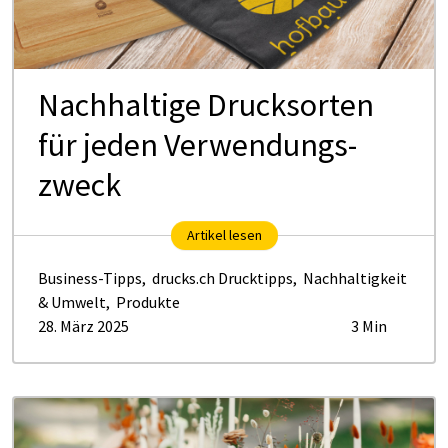
Nach­hal­ti­ge Drucks­or­ten
für je­den Ver­wen­dungs­
zweck
Artikel lesen
Business-Tipps
,
drucks.ch Drucktipps
,
Nachhaltigkeit
& Umwelt
,
Produkte
28. März 2025
3 Min