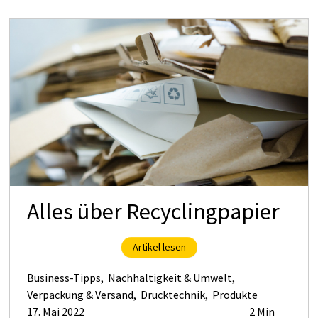
Al­les über Re­cy­cling­pa­pier
Artikel lesen
Business-Tipps
,
Nachhaltigkeit & Umwelt
,
Verpackung & Versand
,
Drucktechnik
,
Produkte
17. Mai 2022
2 Min