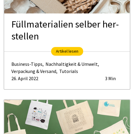
Füll­ma­te­ria­li­en sel­ber her­
stel­len
Artikel lesen
Business-Tipps
,
Nachhaltigkeit & Umwelt
,
Verpackung & Versand
,
Tutorials
26. April 2022
3 Min