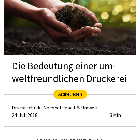
Die Be­deu­tung ei­ner um­
welt­freund­li­chen Dru­cke­rei
Artikel lesen
Drucktechnik
,
Nachhaltigkeit & Umwelt
24. Juli 2018
3 Min