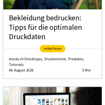
Be­klei­dung be­dru­cken:
Tipps für die op­ti­ma­len
Druck­da­ten
Artikel lesen
drucks.ch Drucktipps
,
Drucktechnik
,
Produkte
,
Tutorials
06. August 2026
5 Min