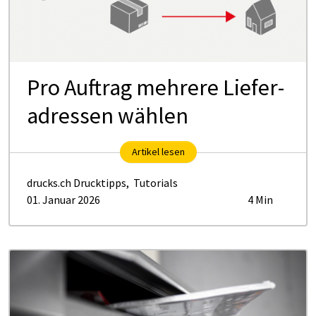
Pro Auf­­­trag meh­­re­­re Lie­­fe­r­
a­dres­­sen wähl­en
Artikel lesen
drucks.ch Drucktipps
,
Tutorials
01. Januar 2026
4 Min