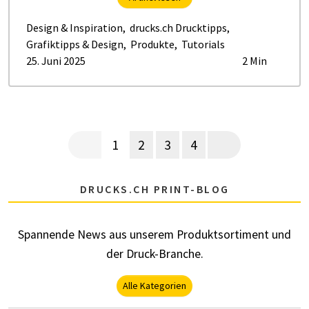
Design & Inspiration
,
drucks.ch Drucktipps
,
Grafiktipps & Design
,
Produkte
,
Tutorials
25. Juni 2025
2 Min
Seitennummerierung
Vorherige Seite
Aktuelle Seite
Page
Page
Page
Nächste Seite
1
2
3
4
DRUCKS.CH PRINT-BLOG
Spannende News aus unserem Produktsortiment und
der Druck-Branche.
Alle Kategorien