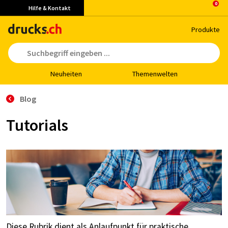
Hilfe & Kontakt
Pro­duk­te
Neu­hei­ten
The­men­wel­ten
Blog
Tutorials
Diese Rubrik dient als Anlaufpunkt für praktische