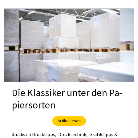
Die Klas­si­ker un­ter den Pa­
pier­sor­ten
Artikel lesen
drucks.ch Drucktipps
,
Drucktechnik
,
Grafiktipps &