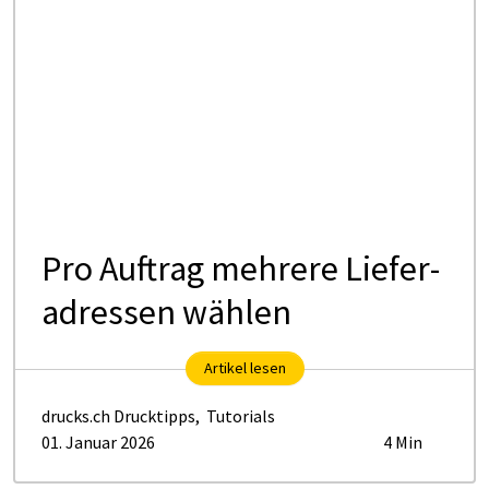
Pro Auf­­­trag meh­­re­­re Lie­­fe­r­
a­dres­­sen wähl­en
Artikel lesen
drucks.ch Drucktipps
,
Tutorials
01. Januar 2026
4 Min