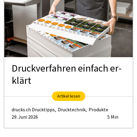
Druck­ver­fah­ren ein­fach er­
klärt
Artikel lesen
drucks.ch Drucktipps
,
Drucktechnik
,
Produkte
29. Juni 2026
5 Min