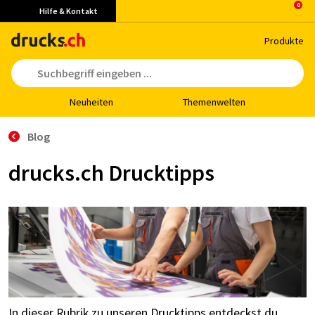
Hilfe & Kontakt
Pro­duk­te
Neu­hei­ten
The­men­wel­ten
Blog
drucks.ch Drucktipps
In dieser Rubrik zu unseren Drucktipps entdeckst du