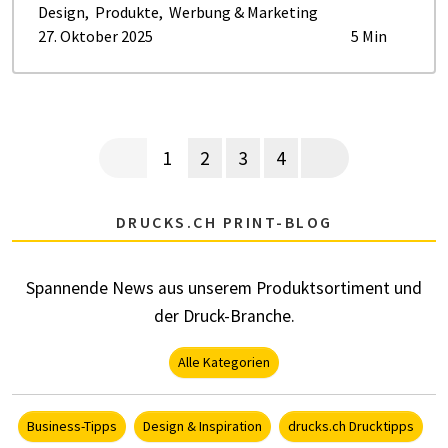
Design
,
Produkte
,
Werbung & Marketing
27. Oktober 2025
5 Min
Seitennummerierung
Vorherige Seite
Aktuelle Seite
Page
Page
Page
Nächste Seite
1
2
3
4
DRUCKS.CH PRINT-BLOG
Spannende News aus unserem Produktsortiment und
der Druck-Branche.
Alle Kategorien
Business-Tipps
Design & Inspiration
drucks.ch Drucktipps