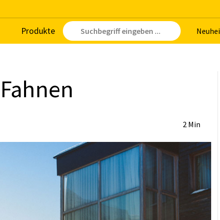
Pro­duk­te
Neu­hei
 Fah­nen
2 Min