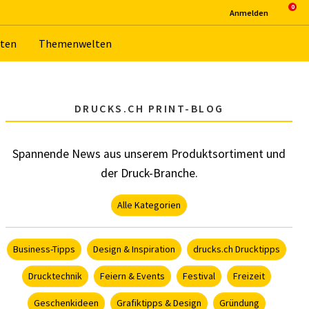
An­mel­den
­ten
The­men­wel­ten
DRUCKS.CH PRINT-BLOG
Spannende News aus unserem Produktsortiment und
der Druck-Branche.
Alle Kategorien
Business-Tipps
Design & Inspiration
drucks.ch Drucktipps
Drucktechnik
Feiern & Events
Festival
Freizeit
Geschenkideen
Grafiktipps & Design
Gründung