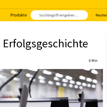
Pro­duk­te
Neu­hei
 Er­folgs­ge­schich­te
6 Min