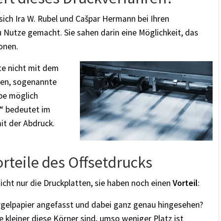
sich Ira W. Rubel und Cašpar Hermann bei Ihren
 Nutze gemacht. Sie sahen darin eine Möglichkeit, das
onen.
te nicht mit dem
zen, sogenannte
be möglich
t“ bedeutet im
it der Abdruck.
Vorteile des Offsetdrucks
cht nur die Druckplatten, sie haben noch einen
Vorteil
:
irgelpapier angefasst und dabei ganz genau hingesehen?
e kleiner diese Körner sind, umso weniger Platz ist