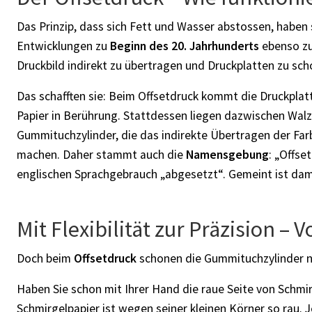
Das Prinzip, dass sich Fett und Wasser abstossen, haben 
Entwicklungen zu
Beginn des 20. Jahrhunderts
ebenso zu
Druckbild indirekt zu übertragen und Druckplatten zu sch
Das schafften sie: Beim Offsetdruck kommt die Druckplat
Papier in Berührung. Stattdessen liegen dazwischen Wal
Gummituchzylinder, die das indirekte Übertragen der Far
machen. Daher stammt auch die
Namensgebung
: „Offse
englischen Sprachgebrauch „abgesetzt“. Gemeint ist dam
Mit Flexibilität zur Präzision – 
Doch beim
Offsetdruck
schonen die Gummituchzylinder ni
Haben Sie schon mit Ihrer Hand die raue Seite von Schm
Schmirgelpapier ist wegen seiner kleinen Körner so rau. J