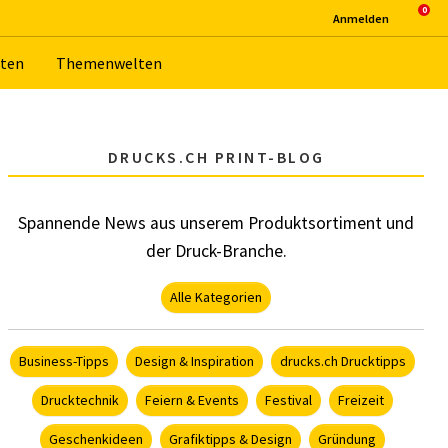
An­mel­den
­ten
The­men­wel­ten
DRUCKS.CH PRINT-BLOG
Spannende News aus unserem Produktsortiment und
der Druck-Branche.
Alle Kategorien
Business-Tipps
Design & Inspiration
drucks.ch Drucktipps
Drucktechnik
Feiern & Events
Festival
Freizeit
Geschenkideen
Grafiktipps & Design
Gründung