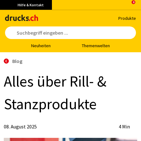
Hilfe & Kontakt
Pro­duk­te
Neu­hei­ten
The­men­wel­ten
Blog
Al­les über Rill- &
Stanz­pro­duk­te
08. August 2025
4 Min