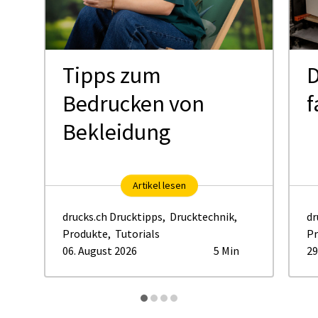
Tipps zum
D
Bedrucken von
f
Bekleidung
Artikel lesen
drucks.ch Drucktipps
,
Drucktechnik
,
dr
Produkte
,
Tutorials
Pr
06. August 2026
5 Min
29