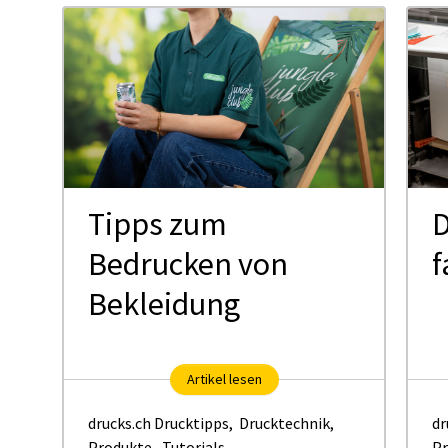
Tipps zum
D
Bedrucken von
f
Bekleidung
Artikel lesen
drucks.ch Drucktipps
,
Drucktechnik
,
dr
Produkte
,
Tutorials
Pr