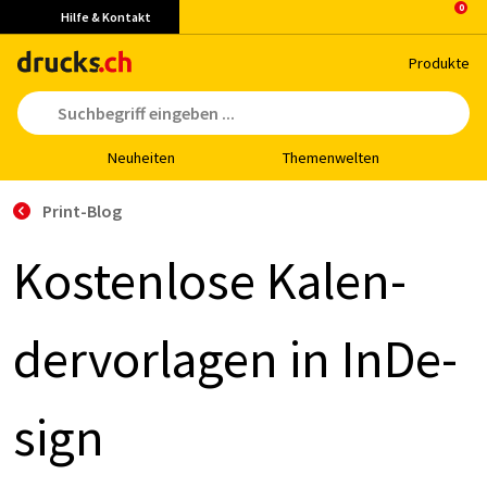
Hilfe & Kontakt
Pro­duk­te
Neu­hei­ten
The­men­wel­ten
Print-Blog
Kos­ten­lo­se Ka­len­
der­vor­la­gen in In­De­
sign