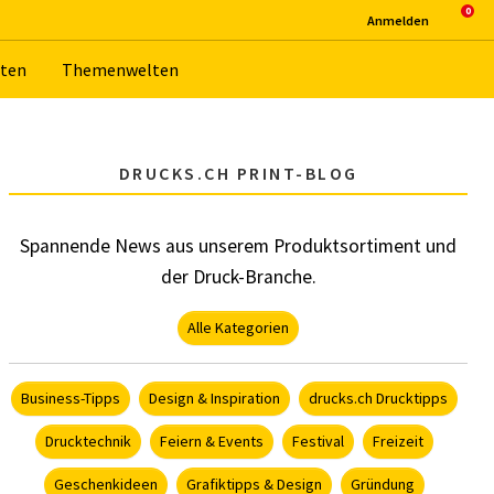
An­mel­den
­ten
The­men­wel­ten
DRUCKS.CH PRINT-BLOG
Spannende News aus unserem Produktsortiment und
der Druck-Branche.
Alle Kategorien
Business-Tipps
Design & Inspiration
drucks.ch Drucktipps
Drucktechnik
Feiern & Events
Festival
Freizeit
Geschenkideen
Grafiktipps & Design
Gründung