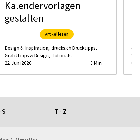
Kalendervorlagen
Ü
gestalten
Artikel lesen
Design & Inspiration
,
drucks.ch Drucktipps
,
dru
Grafiktipps & Design
,
Tutorials
Wer
22. Juni 2026
3 Min
01. 
- S
T - Z
umdüfte
Tafeln