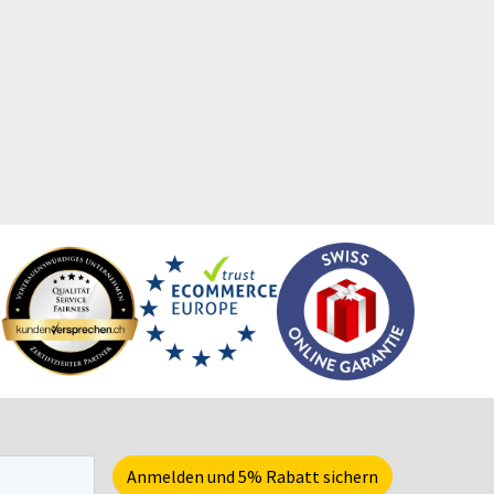
hürzen
Traubenzucker
itenwände für Zelte
Trinkflaschen
hattenfugenrahmen
Trophäen
rvietten
T-Shirts
cherheitsbekleidung
Turnbeutel
tzmöbel
Türhänger
tzsäcke
Türmatten
ftcoverbücher
Urkunden
mmerbekleidung
USB-Sticks
nnenbrillen
Verkaufsständer
acks
Verpackungen
eisekarten
Versandverpackungen
iele-Sets
Visitenkarten
iralbücher
Volleybälle
ort- und Freizeittaschen
Wahl- &
ortartikel
Veranstaltungsplakate