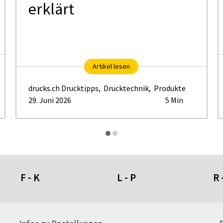
er­klärt
Artikel lesen
drucks.ch Drucktipps
,
Drucktechnik
,
Produkte
29. Juni 2026
5 Min
F - K
L - P
R 
Fahnen- und Wimpelketten
L-Banner
Ra