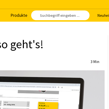
Pro­duk­te
Neu­hei
 so geht's!
3 Min