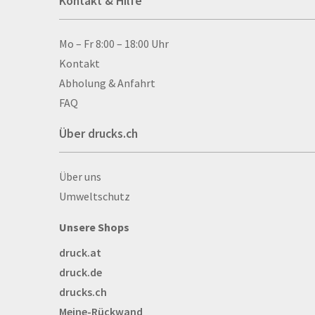
Kontakt & Hilfe
Anti-Stressbälle
Allwetterplakate
Aluminium-Verbundpl
Kontakt & Hilfe
Mo – Fr 8:00 – 18:00 Uhr
Alu­mi­ni­um-Tex­til­spa
Kontakt
men
Abholung & Anfahrt
Aufkleber
FAQ
Auszeichnungen
Über drucks.ch
Autogrammkarten
Backlight
Über drucks.ch
Über uns
Banner
Umweltschutz
Basketbälle
Beachflags
Unsere Shops
Becher
druck.at
Bekleidung
druck.de
Bestecktaschen
drucks.ch
Bettwäsche
Meine-Rückwand