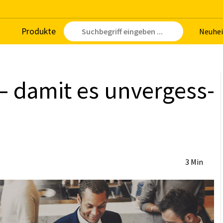
Pro­duk­te
Neu­hei
 – da­mit es un­ver­gess­
3 Min