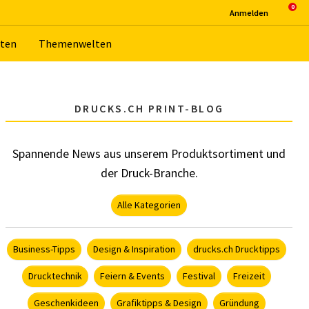
An­mel­den
­ten
The­men­wel­ten
DRUCKS.CH PRINT-BLOG
Spannende News aus unserem Produktsortiment und
der Druck-Branche.
Alle Kategorien
Business-Tipps
Design & Inspiration
drucks.ch Drucktipps
Drucktechnik
Feiern & Events
Festival
Freizeit
Geschenkideen
Grafiktipps & Design
Gründung