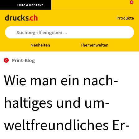
Hilfe & Kontakt
Pro­duk­te
Neu­hei­ten
The­men­wel­ten
Print-Blog
Wie man ein nach­
hal­ti­ges und um­
welt­freund­li­ches Er­