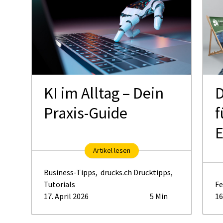
KI im Alltag – Dein
D
Praxis-Guide
f
E
Artikel lesen
Business-Tipps
,
drucks.ch Drucktipps
,
Tutorials
Fe
17. April 2026
5 Min
16