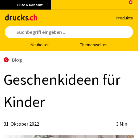
Hilfe & Kontakt
Pro­duk­te
Neu­hei­ten
The­men­wel­ten
Blog
Ge­schenk­ide­en für
Kin­der
31. Oktober 2022
3 Min