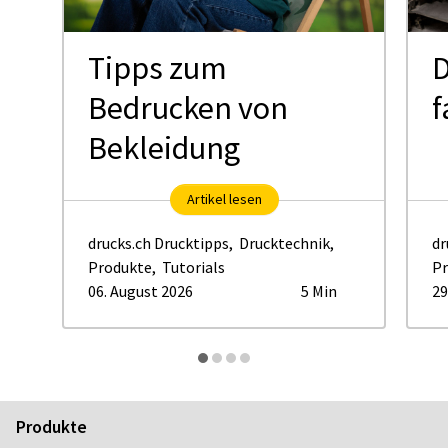
Tipps zum
D
Bedrucken von
f
Bekleidung
Artikel lesen
drucks.ch Drucktipps
,
Drucktechnik
,
dr
Produkte
,
Tutorials
Pr
06. August 2026
5 Min
29
Produkte