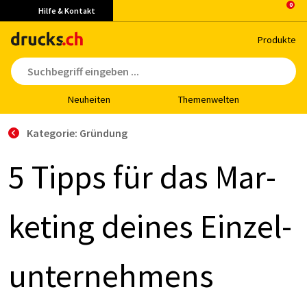
Hilfe & Kontakt
Pro­duk­te
Neu­hei­ten
The­men­wel­ten
Kategorie: Gründung
5 Tipps für das Mar­
ke­ting dei­nes Ein­zel­
un­ter­neh­mens