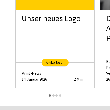
Unser neues Logo
D
Ä
P
Bu
Artikel lesen
Pr
Print-News
Ve
14. Januar 2026
2 Min
26