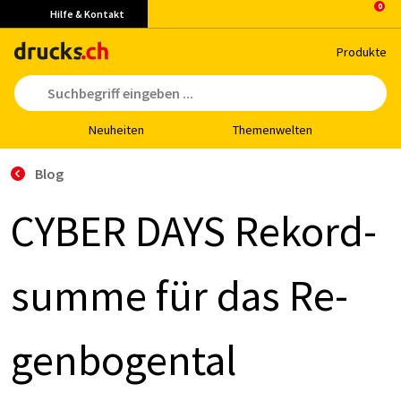
Hilfe & Kontakt
Pro­duk­te
Neu­hei­ten
The­men­wel­ten
Blog
CY­BER DAYS Re­kord­
sum­me für das Re­
gen­bo­gen­tal