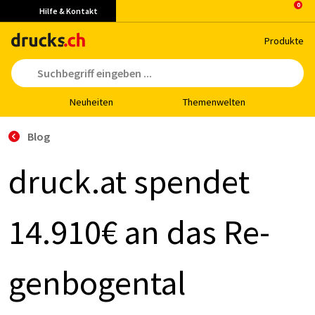
Hilfe & Kontakt
Pro­duk­te
Neu­hei­ten
The­men­wel­ten
Blog
druck.at spen­det
14.910€ an das Re­
gen­bo­gen­tal