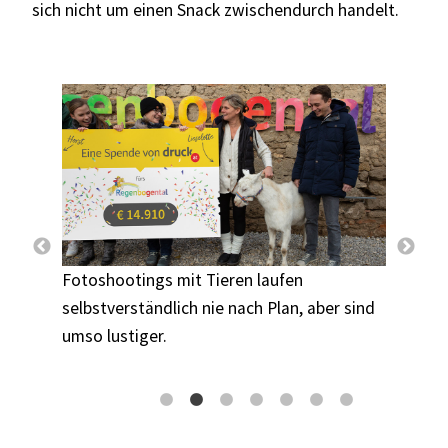
sich nicht um einen Snack zwischendurch handelt.
Lieselot
ihrem "W
Fotoshootings mit Tieren laufen
al hat
selbstverständlich nie nach Plan, aber sind
ern
umso lustiger.