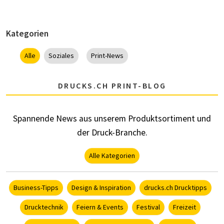
Kategorien
Alle
Soziales
Print-News
DRUCKS.CH PRINT-BLOG
Spannende News aus unserem Produktsortiment und
der Druck-Branche.
Alle Kategorien
Business-Tipps
Design & Inspiration
drucks.ch Drucktipps
Drucktechnik
Feiern & Events
Festival
Freizeit