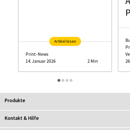
Ä
P
Bu
Artikel lesen
Pr
Print-News
Ve
14. Januar 2026
2 Min
26
Produkte
Kontakt & Hilfe