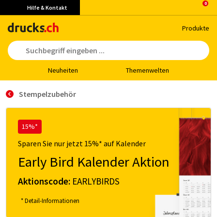
Hilfe & Kontakt
Pro­duk­te
Neu­hei­ten
The­men­wel­ten
Stempelzubehör
15%*
Sparen Sie nur jetzt 15%* auf Kalender
Early Bird Kalender Aktion
Aktionscode:
EARLYBIRDS
* Detail-Informationen