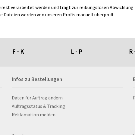
orrekt verarbeitet werden und trägt zur reibungslosen Abwicklung I
e Dateien werden von unseren Profis manuell überprüft.
F - K
L - P
R 
Fahnen- und Wimpelketten
L-Banner
Ra
Infos zu Bestellungen
Fahnensysteme
Lampen
Re
Faltschilder / Nasenschilder
Lanyards & Schlüsselbänder
Re
atten
Fischerhut
Laptoptaschen & -
Ri
Infos zu Bestellungen
Daten für Auftrag ändern
nn­rah­
Flachmänner
rucksäcke
Ro
Auftragsstatus & Tracking
Flaschen
Lautsprecher
Ru
Reklamation melden
Flaschenbanderolen
Leinwand
Ru
Flaschenverpackungen
Lesezeichen
Sc