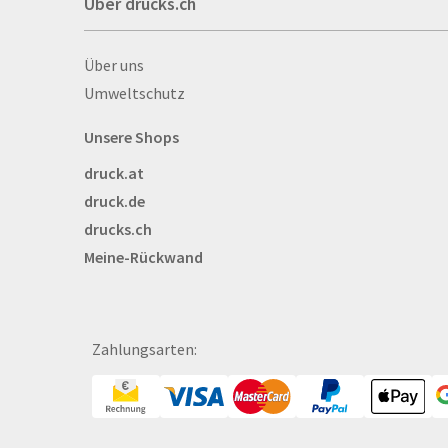
Über drucks.ch
Autogrammkarten
Backlight
Über drucks.ch
Über uns
Banner
Umweltschutz
Basketbälle
Beachflags
Unsere Shops
Becher
druck.at
Bekleidung
druck.de
Bestecktaschen
drucks.ch
Bettwäsche
Meine-Rückwand
Blöcke
Briefpapier
Broschüren
Bälle
Zahlungsarten:
Bücher
CAD-Baupläne
Canvas