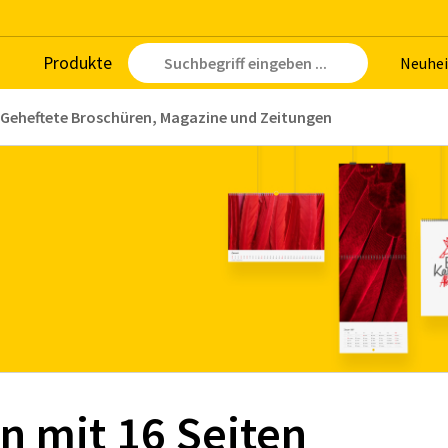
Pro­duk­te
Neu­hei
Geheftete Broschüren, Magazine und Zeitungen
­ren mit 16 Sei­­ten