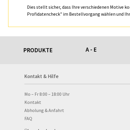
Dies stellt sicher, dass Ihre verschiedenen Motive k
Profidatencheck" im Bestellvorgang wählen und Ihr
A - E
PRODUKTE
Acrylschilder
Kontakt & Hilfe
Anti-Stressbälle
Allwetterplakate
Aluminium-Verbundpl
Kontakt & Hilfe
Mo – Fr 8:00 – 18:00 Uhr
Alu­mi­ni­um-Tex­til­spa
Kontakt
men
Abholung & Anfahrt
Aufkleber
FAQ
Auszeichnungen