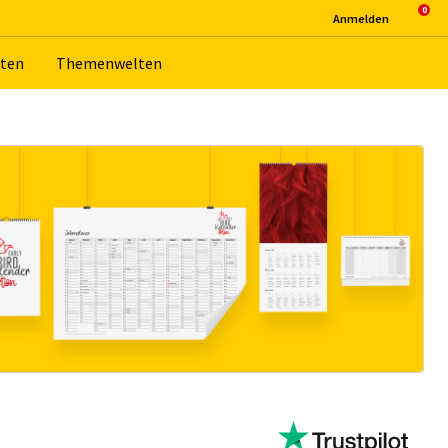
An­mel­den
­ten
The­men­wel­ten