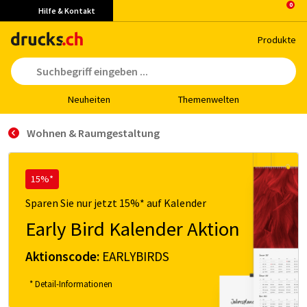
Hilfe & Kontakt
Pro­duk­te
Neu­hei­ten
The­men­wel­ten
Wohnen & Raumgestaltung
15%*
Sparen Sie nur jetzt 15%* auf Kalender
Early Bird Kalender Aktion
Aktionscode:
EARLYBIRDS
* Detail-Informationen