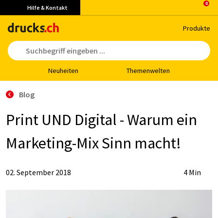
Hilfe & Kontakt
Pro­duk­te
Neu­hei­ten
The­men­wel­ten
Blog
Print UND Di­gi­tal - War­um ein
Mar­ke­ting-Mix Sinn macht!
02. September 2018
4 Min