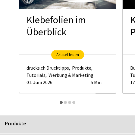
Klebefolien im
K
Überblick
P
Artikel lesen
drucks.ch Drucktipps
,
Produkte
,
Bu
Tutorials
,
Werbung & Marketing
Tu
01. Juni 2026
5 Min
17
Produkte