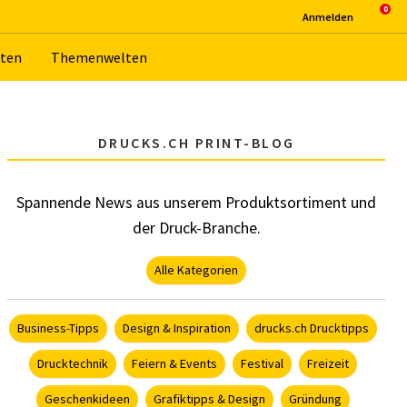
An­mel­den
­ten
The­men­wel­ten
DRUCKS.CH PRINT-BLOG
Spannende News aus unserem Produktsortiment und
der Druck-Branche.
Alle Kategorien
Business-Tipps
Design & Inspiration
drucks.ch Drucktipps
Drucktechnik
Feiern & Events
Festival
Freizeit
Geschenkideen
Grafiktipps & Design
Gründung