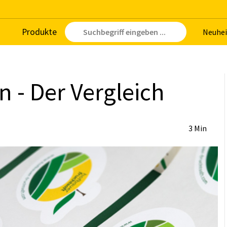
Pro­duk­te
Neu­hei
ten - Der Ver­gleich
3 Min