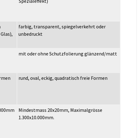
Spezialeffekt)
h
farbig, transparent, spiegelverkehrt oder
Glas),
unbedruckt
mit oder ohne Schutzfolierung glänzend/matt
ormen
rund, oval, eckig, quadratisch freie Formen
 300mm
Mindestmass 20x20mm, Maximalgrösse
1.300x10.000mm.