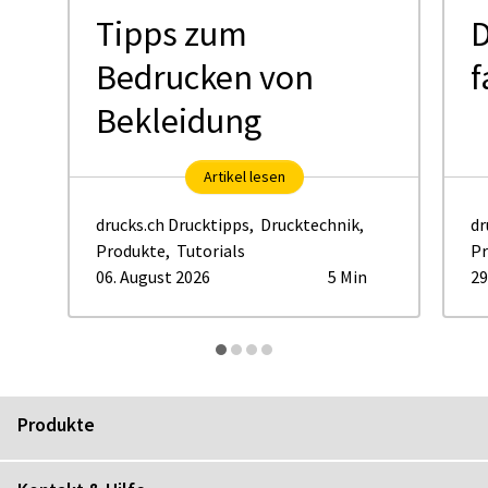
Tipps zum
D
Bedrucken von
f
Bekleidung
Artikel lesen
drucks.ch Drucktipps
,
Drucktechnik
,
dr
Produkte
,
Tutorials
Pr
06. August 2026
5 Min
29
Produkte