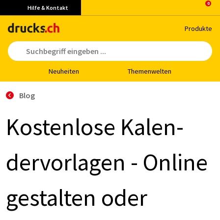
Hilfe & Kontakt
Pro­duk­te
Neu­hei­ten
The­men­wel­ten
Blog
Kos­ten­lo­se Ka­len­
der­vor­la­gen - On­line
ge­stal­ten oder