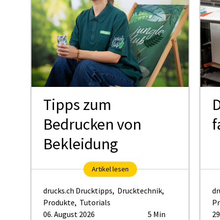
Tipps zum
D
Bedrucken von
f
Bekleidung
Artikel lesen
drucks.ch Drucktipps
,
Drucktechnik
,
dr
Produkte
,
Tutorials
Pr
06. August 2026
5 Min
29