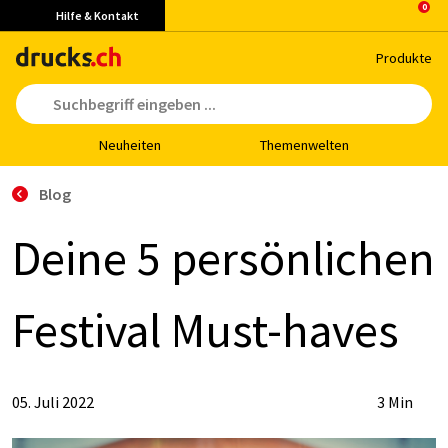
Hilfe & Kontakt
Pro­duk­te
Neu­hei­ten
The­men­wel­ten
Blog
Dei­ne 5 per­sön­li­chen
Fes­ti­val Must-ha­ves
05. Juli 2022
3 Min