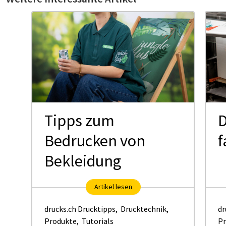
Tipps zum
D
Bedrucken von
f
Bekleidung
Artikel lesen
drucks.ch Drucktipps
,
Drucktechnik
,
dr
Produkte
,
Tutorials
Pr