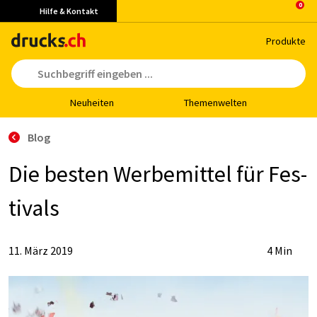
Hilfe & Kontakt
Pro­duk­te
Neu­hei­ten
The­men­wel­ten
Blog
Die bes­ten Wer­be­mit­tel für Fes­
ti­vals
11. März 2019
4 Min