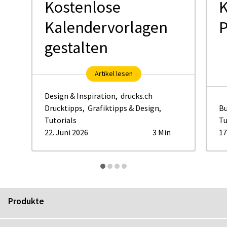
Kostenlose
K
Kalendervorlagen
P
gestalten
Artikel lesen
Design & Inspiration
,
drucks.ch
Drucktipps
,
Grafiktipps & Design
,
Bu
Tutorials
Tu
22. Juni 2026
3 Min
17
Produkte