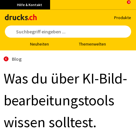
Hilfe & Kontakt
Pro­duk­te
Neu­hei­ten
The­men­wel­ten
Blog
Was du über KI-Bild­
be­ar­bei­tungs­tools
wis­sen soll­test.