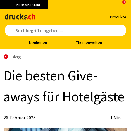
Hilfe & Kontakt
Pro­duk­te
Neu­hei­ten
The­men­wel­ten
Blog
Die bes­ten Gi­ve-
aways für Ho­tel­gäs­te
26. Februar 2025
1 Min