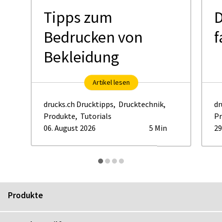
Tipps zum
D
Bedrucken von
f
Bekleidung
Artikel lesen
drucks.ch Drucktipps
,
Drucktechnik
,
dr
Produkte
,
Tutorials
Pr
06. August 2026
5 Min
29
Produkte