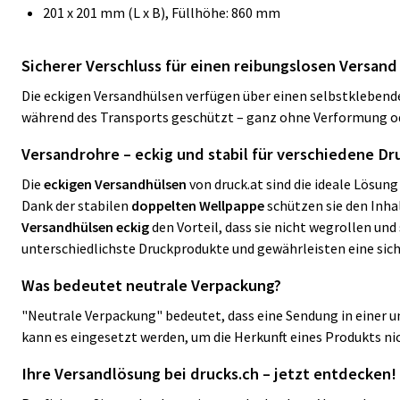
201 x 201 mm (L x B), Füllhöhe: 860 mm
Sicherer Verschluss für einen reibungslosen Versand
Die eckigen Versandhülsen verfügen über einen selbstklebend
während des Transports geschützt – ganz ohne Verformung ode
Versandrohre – eckig und stabil für verschiedene D
Die
eckigen Versandhülsen
von druck.at sind die ideale Lösung
Dank der stabilen
doppelten Wellpappe
schützen sie den Inha
Versandhülsen eckig
den Vorteil, dass sie nicht wegrollen u
unterschiedlichste Druckprodukte und gewährleisten eine sich
Was bedeutet neutrale Verpackung?
"Neutrale Verpackung" bedeutet, dass eine Sendung in einer un
kann es eingesetzt werden, um die Herkunft eines Produkts ni
Ihre Versandlösung bei drucks.ch – jetzt entdecken!