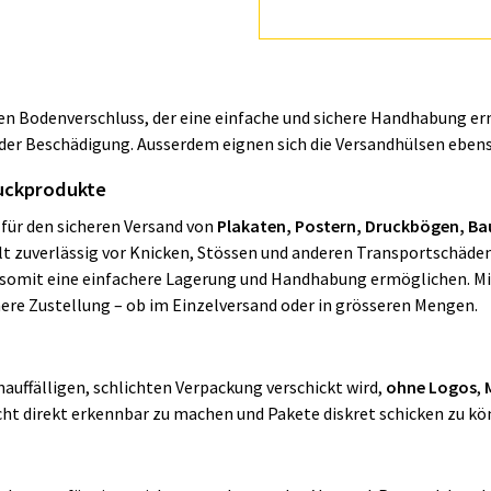
en Bodenverschluss, der eine einfache und sichere Handhabung er
r Beschädigung. Ausserdem eignen sich die Versandhülsen ebenso 
ruckprodukte
 für den sicheren Versand von
Plakaten, Postern, Druckbögen, B
lt zuverlässig vor Knicken, Stössen und anderen Transportschäde
nd somit eine einfachere Lagerung und Handhabung ermöglichen. M
ere Zustellung – ob im Einzelversand oder in grösseren Mengen.
auffälligen, schlichten Verpackung verschickt wird,
ohne Logos
,
cht direkt erkennbar zu machen und Pakete diskret schicken zu k