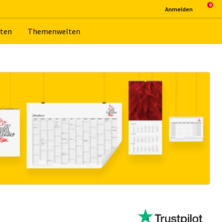
An­mel­den
­ten
The­men­wel­ten