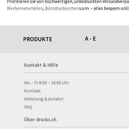
Profitieren Sie von hochwertigen, unbedruckten Versandverpac
Werbematerialien
,
Bürodrucksorten
u.v.m. – alles bequem onl
A - E
PRODUKTE
Acrylschilder
Kontakt & Hilfe
Anti-Stressbälle
Allwetterplakate
Aluminium-Verbundpl
Kontakt & Hilfe
Mo – Fr 8:00 – 18:00 Uhr
Alu­mi­ni­um-Tex­til­spa
Kontakt
men
Abholung & Anfahrt
Aufkleber
FAQ
Auszeichnungen
Über drucks.ch
Autogrammkarten