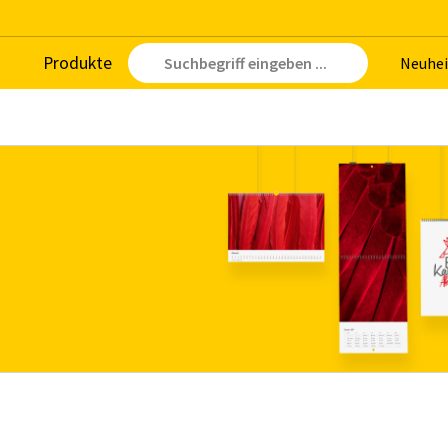
Pro­duk­te
Neu­hei