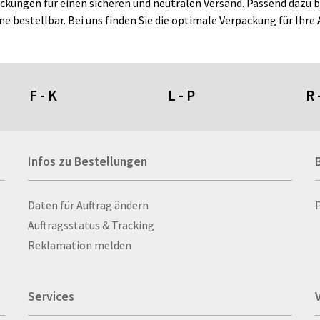
kungen für einen sicheren und neutralen Versand. Passend dazu bi
ine bestellbar. Bei uns finden Sie die optimale Verpackung für Ihr
F - K
L - P
R 
Fahnen- und Wimpelketten
L-Banner
Ra
Infos zu Bestellungen
Fahnensysteme
Lampen
Re
Faltschilder / Nasenschilder
Lanyards & Schlüsselbänder
Re
atten
Fischerhut
Laptoptaschen & -
Ri
Infos zu Bestellungen
Daten für Auftrag ändern
nn­rah­
Flachmänner
rucksäcke
Ro
Auftragsstatus & Tracking
Flaschen
Lautsprecher
Ru
Reklamation melden
Flaschenbanderolen
Leinwand
Ru
Flaschenverpackungen
Lesezeichen
Sc
Services
Flexible Verpackungen
Letterpress
Sc