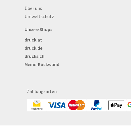
Backlight
Über drucks.ch
Über uns
Banner
Umweltschutz
Basketbälle
Beachflags
Unsere Shops
Becher
druck.at
Bekleidung
druck.de
Bestecktaschen
drucks.ch
Bettwäsche
Meine-Rückwand
Blöcke
Briefpapier
Broschüren
Bälle
Zahlungsarten:
Bücher
CAD-Baupläne
Canvas
Collegeblöcke