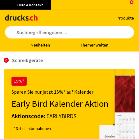
Hilfe & Kontakt
Pro­duk­te
Neu­hei­ten
The­men­wel­ten
Schreibgeräte
15%*
Sparen Sie nur jetzt 15%* auf Kalender
Early Bird Kalender Aktion
Aktionscode:
EARLYBIRDS
* Detail-Informationen