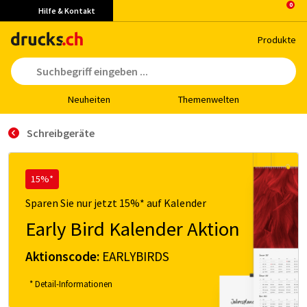
Hilfe & Kontakt
Pro­duk­te
Neu­hei­ten
The­men­wel­ten
Schreibgeräte
15%*
Sparen Sie nur jetzt 15%* auf Kalender
Early Bird Kalender Aktion
Aktionscode:
EARLYBIRDS
* Detail-Informationen