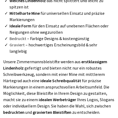
Weiches Lindenholz
das nicht splittert und leicht zu
spitzen ist
Mittelharte Mine
für universellen Einsatz und präzise
Markierungen
Ideale Form
für den Einsatz auf unebenen Flächen oder
Neigungen ohne wegzurollen
Bedruckt
– Farbige Designs & kostengünstig
Graviert
– hochwertiges Erscheinungsbild & sehr
langlebig
Unsere Zimmermannsbleistifte werden aus
erstklassigem
Lindenholz
gefertigt und bieten nicht nur ein robustes
Schreibwerkzeug, sondern mit einer Mine mit mittlerem
Härtegrad auch eine
ideale Schreibqualität
für präzise
Markierungen in einem anspruchsvollen Arbeitsumfeld. Die
Möglichkeit, diese Bleistifte in Ihrem Design zu gestalten,
macht sie zu einem
idealen Werbeträger
Ihres Logos, Slogans
oder individuellem Design. Sie haben die Wahl, sich zwischen
bedruckten
und
gravierten Bleistiften
zu entscheiden.