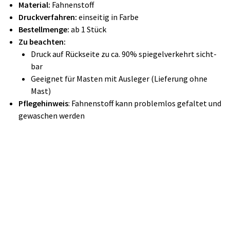
Material:
Fah­nen­stoff
Druckverfahren:
einseitig in Farbe
Bestellmenge:
ab 1 Stück
Zu beachten:
Druck auf Rück­sei­te zu ca. 90% spie­gel­ver­kehrt sicht­
bar
Geeignet für Masten mit Ausleger (Lieferung ohne
Mast)
Pflegehinweis
: Fah­nen­stoff kann pro­blem­los ge­fal­tet und
ge­wa­schen wer­den