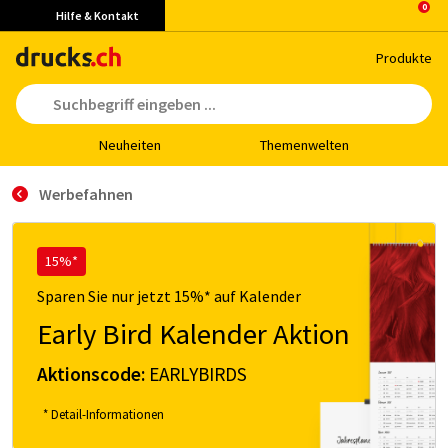
Hilfe & Kontakt
Pro­duk­te
Neu­hei­ten
The­men­wel­ten
Werbefahnen
15%*
Sparen Sie nur jetzt 15%* auf Kalender
Early Bird Kalender Aktion
Aktionscode:
EARLYBIRDS
* Detail-Informationen