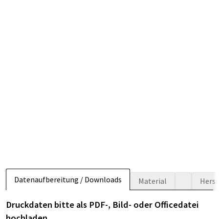
Datenaufbereitung / Downloads
Material
Herst
Druckdaten bitte als PDF-, Bild- oder Officedatei
hochladen.