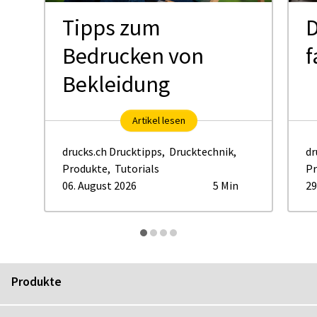
Tipps zum
D
Bedrucken von
f
Bekleidung
Artikel lesen
drucks.ch Drucktipps
,
Drucktechnik
,
dr
Produkte
,
Tutorials
Pr
06. August 2026
5 Min
29
Produkte