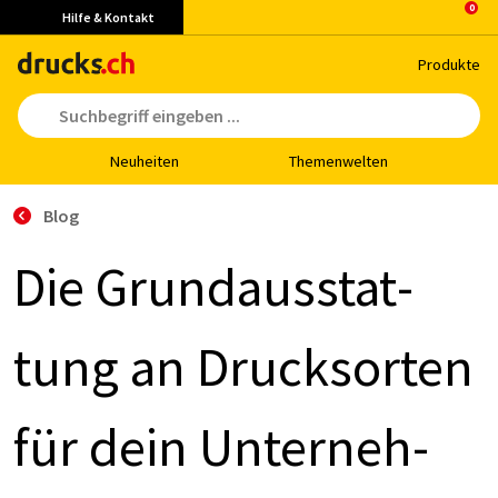
Hilfe & Kontakt
Pro­duk­te
Neu­hei­ten
The­men­wel­ten
Blog
Die Grund­aus­stat­
tung an Drucks­or­ten
für dein Un­ter­neh­