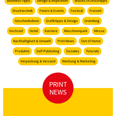
Business-Tipps
Design & Inspiration
drucks.ch Drucktipps
Drucktechnik
Feiern & Events
Festival
Freizeit
Geschenkideen
Grafiktipps & Design
Gründung
Hochzeit
Hotel
Karriere
Maschinenpark
Messe
Nachhaltigkeit & Umwelt
Print-News
Out of Home
Produkte
Self-Publishing
Soziales
Tutorials
Verpackung & Versand
Werbung & Marketing
PRINT
NEWS