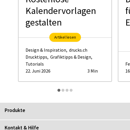
Kalendervorlagen
f
gestalten
E
Artikel lesen
Design & Inspiration
,
drucks.ch
Drucktipps
,
Grafiktipps & Design
,
Tutorials
Fe
22. Juni 2026
3 Min
16
Produkte
Kontakt & Hilfe