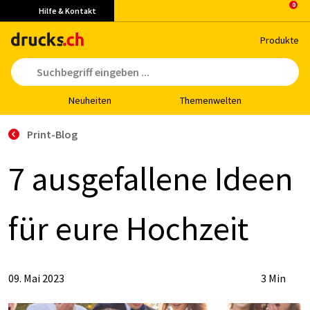
Hilfe & Kontakt
Pro­duk­te
Neu­hei­ten
The­men­wel­ten
Print-Blog
7 aus­ge­fal­le­ne Ide­en
für eu­re Hoch­zeit
09. Mai 2023
3 Min